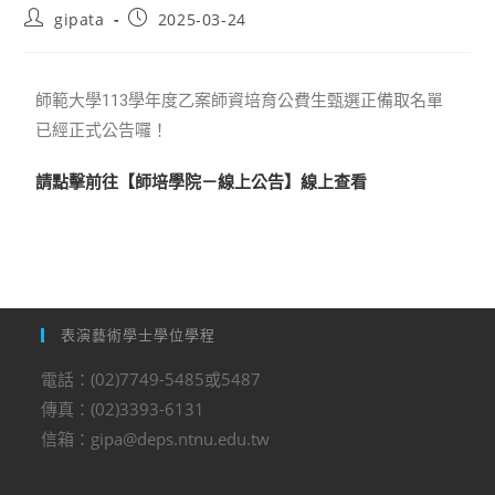
gipata
2025-03-24
師範大學113學年度乙案師資培育公費生甄選正備取名單
已經正式公告囉！
請點擊前往【師培學院－線上公告】線上查看
表演藝術學士學位學程
電話：(02)7749-5485或5487
傳真：(02)3393-6131
信箱：gipa@deps.ntnu.edu.tw