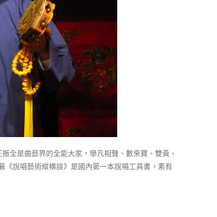
王振全是曲藝界的全能大家，舉凡相聲、數來寶、雙黃、
著《說唱藝術縱橫談》是國內第一本說唱工具書，素有