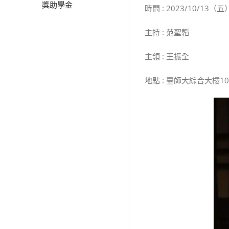
獎助學金
時間 : 2023/10/13（五）
主持 : 范聖韜
主領 : 王振全
地點 : 臺師大綜合大樓