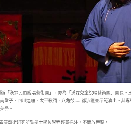
創辦「漢霖民俗說唱藝術團」，亦為「漢霖兒童說唱藝術團」團長。
南墬子、四川連廂、太平歌詞、八角鼓……都涉獵並示範演出。其專
美譽。
師大表演藝術研究所暨學士學位學程經費挹注，不開放旁聽。