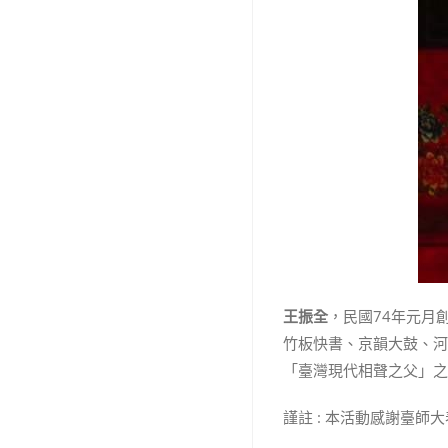
王振全
，民國74年元月
竹板快書、京韻大鼓、河
「臺灣現代相聲之父」之
謹註 : 本活動感謝臺