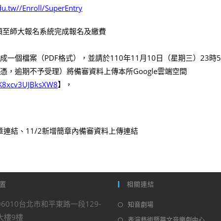
edu.tw//Enroll/SuperEntry
須至師大報名系統完成報名及繳費
一個檔案（PDF格式），並請於110年11月10日（星期三）23時5
憑，逾期不予受理）將備審資料上傳本所Google雲端空間
XaK8xcv3UJBksXW8
】，
簡章連結、11/2新增簡章內備審資料上傳連結
置
相關連結
6010台北市和平東路一段129-
知音劇場
大樓9樓
表演藝術暨華文音樂劇中心