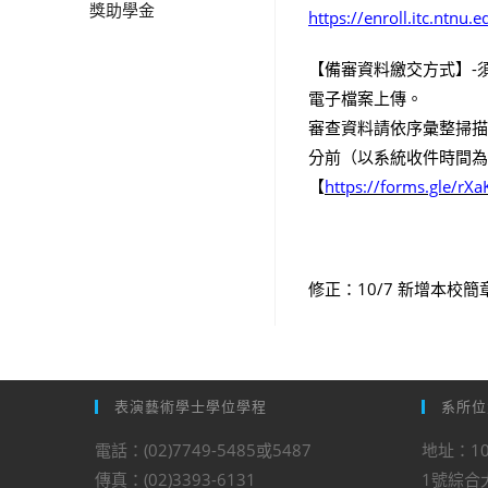
獎助學金
https://enroll.itc.ntnu.
【備審資料繳交方式】-
電子檔案上傳。
審查資料請依序彙整掃描成
分前（以系統收件時間為
【
https://forms.gle/r
修正：10/7 新增本校
表演藝術學士學位學程
系所位
電話：(02)7749-5485或5487
地址：10
傳真：(02)3393-6131
1號綜合